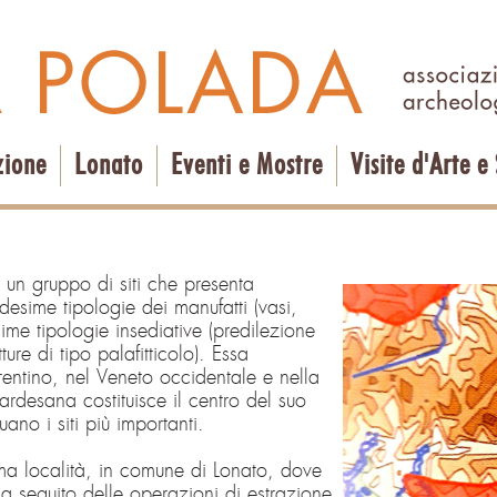
zione
Lonato
Eventi e Mostre
Visite d'Arte e
a un gruppo di siti che presenta
desime tipologie dei manufatti (vasi,
me tipologie insediative (predilezione
tture di tipo palafitticolo). Essa
Trentino, nel Veneto occidentale e nella
ardesana costituisce il centro del suo
uano i siti più importanti.
ma località, in comune di Lonato, dove
a seguito delle operazioni di estrazione