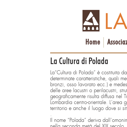
Home
Associa
La Cultura di Polada
La“Cultura di Polada” è costituita d
determinate caratteristiche, quali me
bronzi, osso lavorato ecc.) e medesi
delle aree lacustri o perilacustri, stru
geograficamente risulta diffusa nel 
Lombardia centro-orientale. L’area g
territorio e anche il luogo dove si sit
.
Il nome “Polada” deriva dall’omoni
nella seconda metà del XIX secolo, 